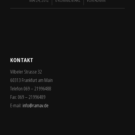
/
/
MAI 24, 2012
0 KOMMENTARE
VON
ADMIN
KONTAKT
Vilbeler Strasse 32
60313 Frankfurt am Main
Telefon 069 – 21996488
Fax: 069 – 21996489
E-mail:
info@ramav.de