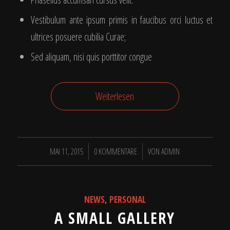
Vestibulum ante ipsum primis in faucibus orci luctus et
ultrices posuere cubilia Curae;
Sed aliquam, nisi quis porttitor congue
Weiterlesen
/
/
MAI 11, 2015
0 KOMMENTARE
VON
ADMIN
NEWS
,
PERSONAL
A SMALL GALLERY